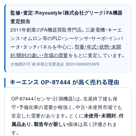
監修・査定：Reyoustyle（株式会社グリーク）FA機器
査定担当
2011年創業のFA機器買取専門店。三菱電機・キーエ
ンス・オムロン等のPLC・シーケンサ・サーボ・インバ
ータ・タッチパネルを中心に、
型番・年式・状態・未開
封/開封の違い・市場の需要
をもとに査定しています。
古物商許可：岐阜県公安委員会 第531090002308号
キーエンス OP-87444 が高く売れる理由
OP-87444（センサ・計測機器）は、生産終了後も保
守・予備在庫の需要が根強く、中古・未使用市場でも
安定した需要があります。とくに
未使用・未開封
、
付
属品あり
、
製造年が新しい
個体は高く評価されま
す。