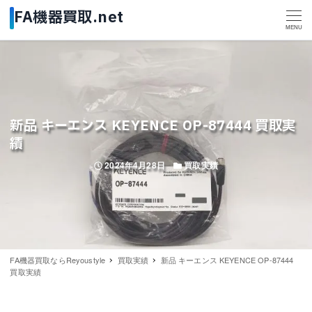
MENU
新品 キーエンス KEYENCE OP-87444 買取実
績
投稿日
カテゴリー
2024年4月28日
買取実績
FA機器買取ならReyoustyle
買取実績
新品 キーエンス KEYENCE OP-87444
買取実績