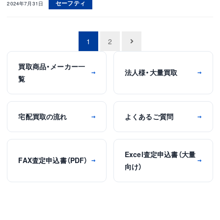
セーフティ
2024年7月31日
投
1
2
稿
買取商品・メーカー一
ナ
法人様・大量買取
→
→
覧
ビ
ゲ
ー
宅配買取の流れ
よくあるご質問
→
→
シ
ョ
Excel査定申込書（大量
ン
FAX査定申込書（PDF）
→
→
向け）