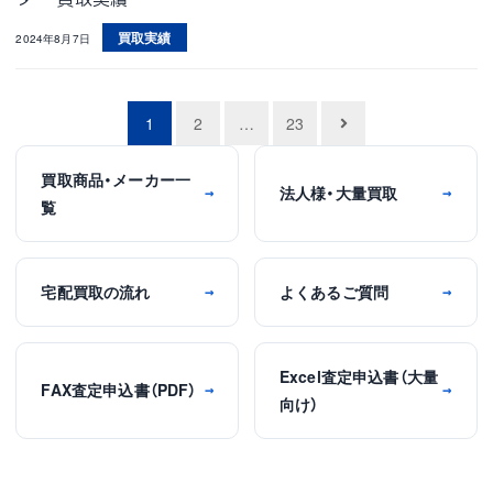
買取実績
2024年8月7日
投
1
2
…
23
稿
買取商品・メーカー一
ナ
法人様・大量買取
→
→
覧
ビ
ゲ
ー
宅配買取の流れ
よくあるご質問
→
→
シ
ョ
Excel査定申込書（大量
ン
FAX査定申込書（PDF）
→
→
向け）