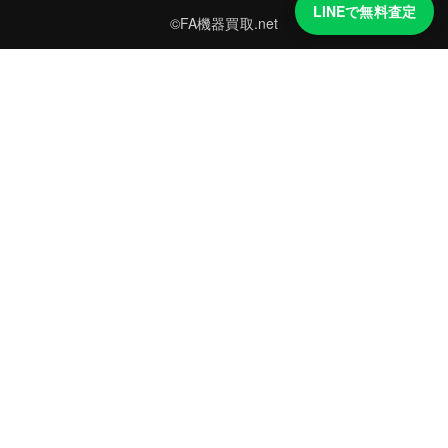
LINEで無料査定
©FA機器買取.net
買取実績・買取強化モデルを見る
LINEでかんたん無料査定
型番と写真を送るだけ。査定は無料、キャンセルもできます。
※品物の状態・市場動向により買取をお受けできない場合があります。
友だち追加して査定を依頼
運営：
株式会社グリーク
運営グループの買取サイト一覧（株式会社グリーク）
買取の知識をもっと知る