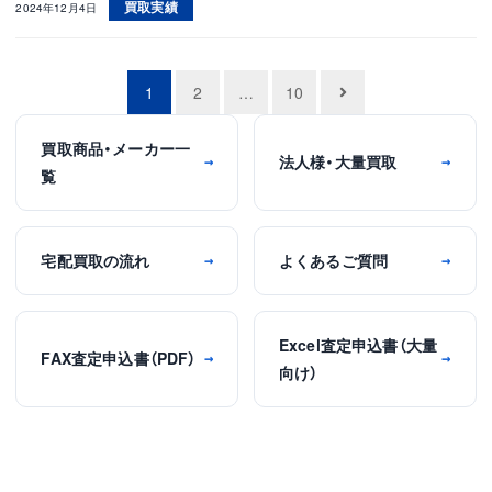
買取実績
2024年12月4日
投
1
2
…
10
稿
買取商品・メーカー一
ナ
法人様・大量買取
→
→
覧
ビ
ゲ
ー
宅配買取の流れ
よくあるご質問
→
→
シ
ョ
Excel査定申込書（大量
ン
FAX査定申込書（PDF）
→
→
向け）