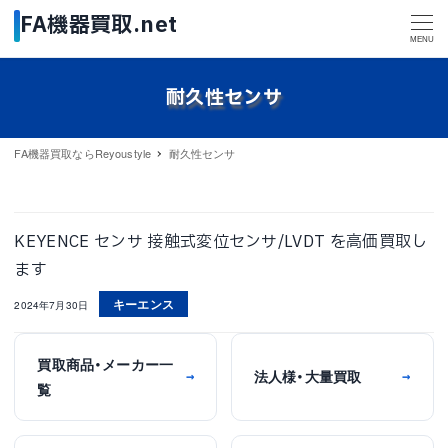
MENU
耐久性センサ
FA機器買取ならReyoustyle
耐久性センサ
KEYENCE センサ 接触式変位センサ/LVDT を高価買取し
ます
キーエンス
2024年7月30日
買取商品・メーカー一
法人様・大量買取
→
→
覧