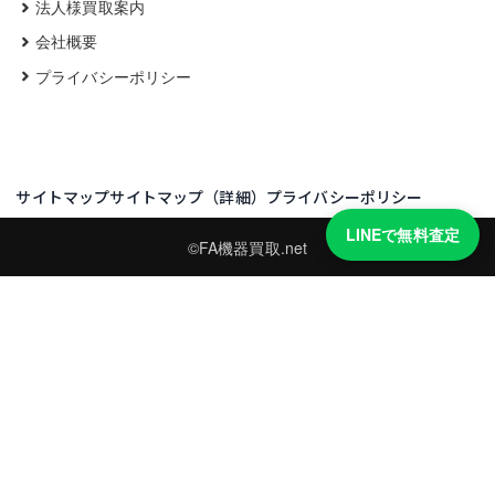
法人様買取案内
会社概要
プライバシーポリシー
サイトマップ
サイトマップ（詳細）
プライバシーポリシー
LINEで無料査定
©FA機器買取.net
買取実績・買取強化モデルを見る
LINEでかんたん無料査定
型番と写真を送るだけ。査定は無料、キャンセルもできます。
※品物の状態・市場動向により買取をお受けできない場合があります。