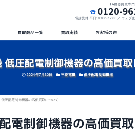
FA機器買取専
0120-96
電話受付 平日10:00〜17:00 ／ ウェ
買取商品一覧
買取実績
お客様の声
機 低圧配電制御機器の高価買取
投稿日
カテゴリー
カテゴリー
2024年7月30日
三菱電機
低圧配電制御機器
機 低圧配電制御機器の高価買取について
圧配電制御機器の高価買