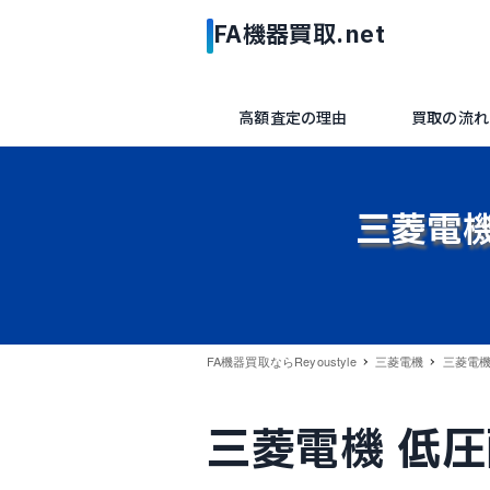
高額査定の理由
買取の流れ
三菱電
FA機器買取ならReyoustyle
三菱電機
三菱電
三菱電機 低