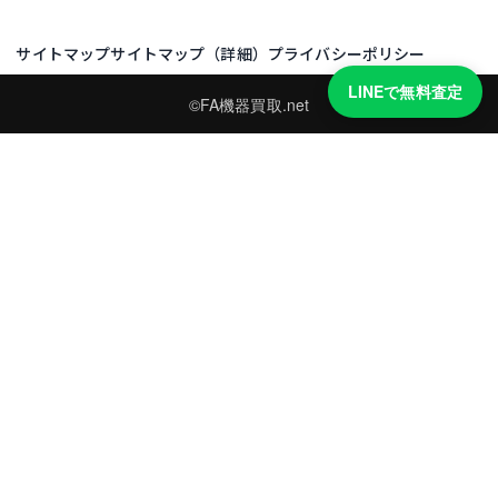
サイトマップ
サイトマップ（詳細）
プライバシーポリシー
LINEで無料査定
©FA機器買取.net
買取実績・買取強化モデルを見る
LINEでかんたん無料査定
型番と写真を送るだけ。査定は無料、キャンセルもできます。
※品物の状態・市場動向により買取をお受けできない場合があります。
友だち追加して査定を依頼
運営：
株式会社グリーク
運営グループの買取サイト一覧（株式会社グリーク）