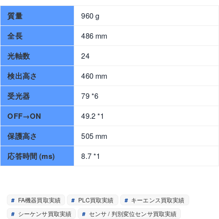
質量
960 g
全長
486 mm
光軸数
24
検出高さ
460 mm
受光器
79 *6
OFF→ON
49.2 *1
保護高さ
505 mm
応答時間 (ms)
8.7 *1
FA機器買取実績
PLC買取実績
キーエンス買取実績
シーケンサ買取実績
センサ / 判別変位センサ買取実績