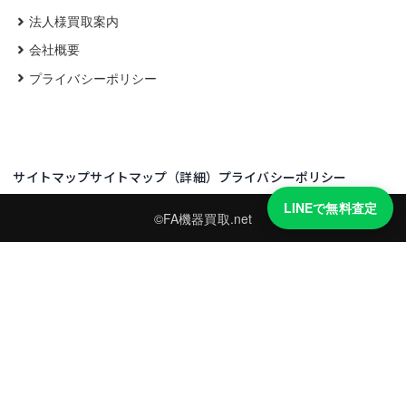
法人様買取案内
会社概要
プライバシーポリシー
サイトマップ
サイトマップ（詳細）
プライバシーポリシー
LINEで無料査定
©FA機器買取.net
買取実績・買取強化モデルを見る
LINEでかんたん無料査定
型番と写真を送るだけ。査定は無料、キャンセルもできます。
※品物の状態・市場動向により買取をお受けできない場合があります。