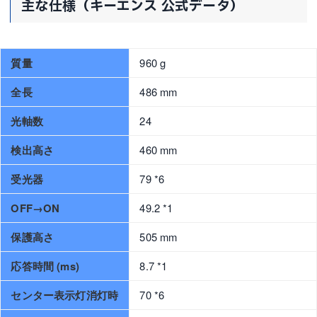
主な仕様（キーエンス 公式データ）
質量
960 g
全長
486 mm
光軸数
24
検出高さ
460 mm
受光器
79 *6
OFF→ON
49.2 *1
保護高さ
505 mm
応答時間 (ms)
8.7 *1
センター表示灯消灯時
70 *6