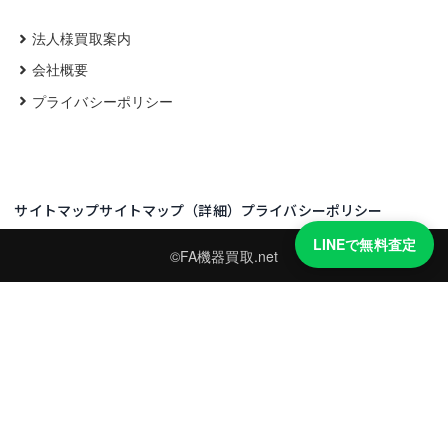
法人様買取案内
会社概要
プライバシーポリシー
サイトマップ
サイトマップ（詳細）
プライバシーポリシー
LINEで無料査定
©FA機器買取.net
買取実績・買取強化モデルを見る
LINEでかんたん無料査定
型番と写真を送るだけ。査定は無料、キャンセルもできます。
※品物の状態・市場動向により買取をお受けできない場合があります。