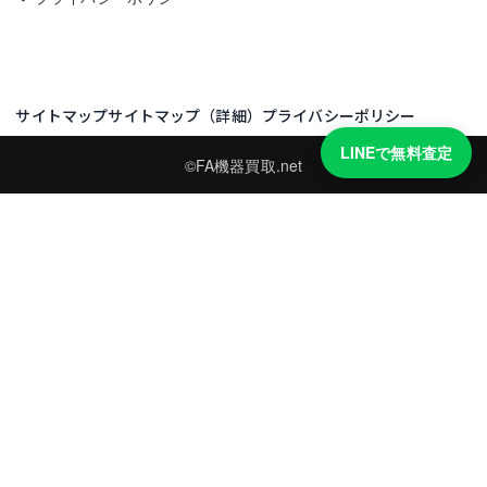
サイトマップ
サイトマップ（詳細）
プライバシーポリシー
LINEで無料査定
©FA機器買取.net
買取実績・買取強化モデルを見る
LINEでかんたん無料査定
型番と写真を送るだけ。査定は無料、キャンセルもできます。
※品物の状態・市場動向により買取をお受けできない場合があります。
友だち追加して査定を依頼
運営：
株式会社グリーク