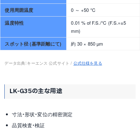
使用周囲温度
0 ～ +50 ℃
温度特性
0.01 % of F.S./℃ (F.S.=±5
mm)
スポット径 (基準距離にて)
約 30 × 850 µm
データ出典：キーエンス 公式サイト /
公式仕様を見る
LK-G35の主な用途
寸法・形状・変位の精密測定
品質検査・検証