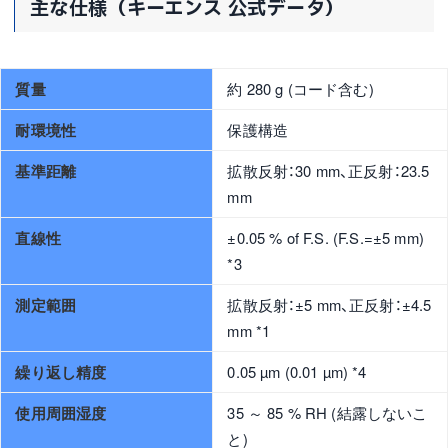
主な仕様（キーエンス 公式データ）
質量
約 280 g (コード含む)
耐環境性
保護構造
基準距離
拡散反射：30 mm、正反射：23.5
mm
直線性
±0.05 % of F.S. (F.S.=±5 mm)
*3
測定範囲
拡散反射：±5 mm、正反射：±4.5
mm *1
繰り返し精度
0.05 µm (0.01 µm) *4
使用周囲湿度
35 ～ 85 % RH (結露しないこ
と)