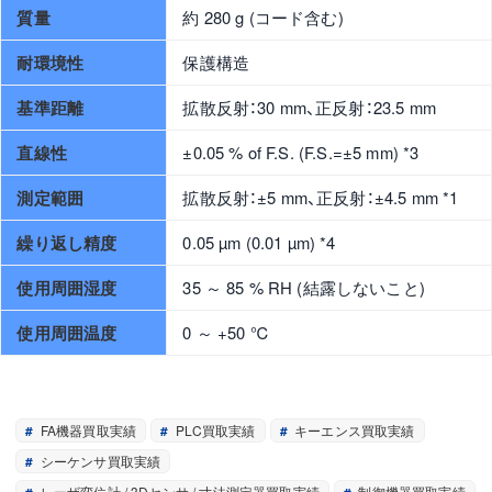
質量
約 280 g (コード含む)
耐環境性
保護構造
基準距離
拡散反射：30 mm、正反射：23.5 mm
直線性
±0.05 % of F.S. (F.S.=±5 mm) *3
測定範囲
拡散反射：±5 mm、正反射：±4.5 mm *1
繰り返し精度
0.05 µm (0.01 µm) *4
使用周囲湿度
35 ～ 85 % RH (結露しないこと)
使用周囲温度
0 ～ +50 ℃
FA機器買取実績
PLC買取実績
キーエンス買取実績
シーケンサ買取実績
レーザ変位計 / 3Dセンサ / 寸法測定器買取実績
制御機器買取実績