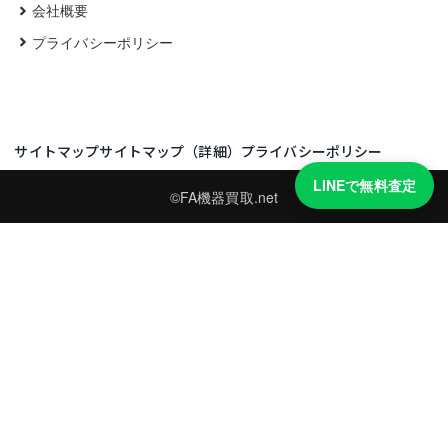
会社概要
プライバシーポリシー
サイトマップ
サイトマップ（詳細）
プライバシーポリシー
LINEで無料査定
©FA機器買取.net
買取実績・買取強化モデルを見る
LINEでかんたん無料査定
型番と写真を送るだけ。査定は無料、キャンセルもできます。
※品物の状態・市場動向により買取をお受けできない場合があります。
友だち追加して査定を依頼