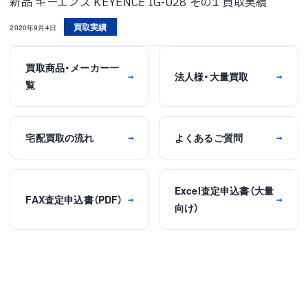
新品 キーエンス KEYENCE IG-028 その1 買取実績
買取実績
2020年9月4日
買取商品・メーカー一
法人様・大量買取
→
→
覧
宅配買取の流れ
よくあるご質問
→
→
Excel査定申込書（大量
FAX査定申込書（PDF）
→
→
向け）