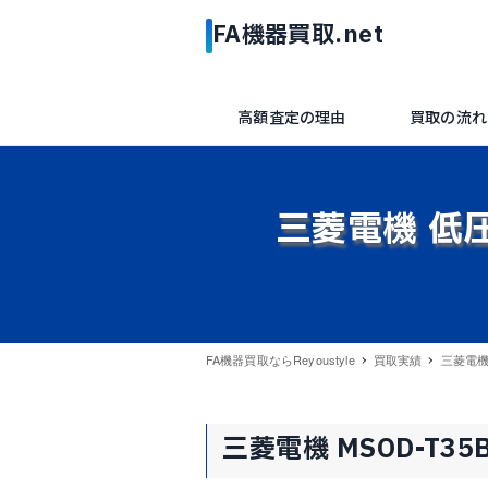
高額査定の理由
買取の流れ
三菱電機 低圧
FA機器買取ならReyoustyle
買取実績
三菱電機 
三菱電機 MSOD-T35