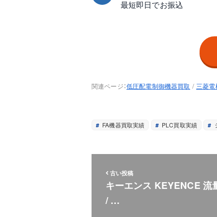
最短即日でお振込
関連ページ：
低圧配電制御機器買取
/
三菱電
FA機器買取実績
PLC買取実績
古い投稿
キーエンス KEYENCE 流
/ …