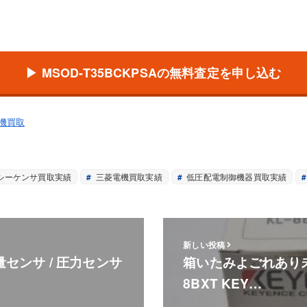
▶ MSOD-T35BCKPSAの無料査定を申し込む
機買取
シーケンサ買取実績
三菱電機買取実績
低圧配電制御機器買取実績
新しい投稿
量センサ / 圧力センサ
箱いたみよごれあり未
8BXT KEY…