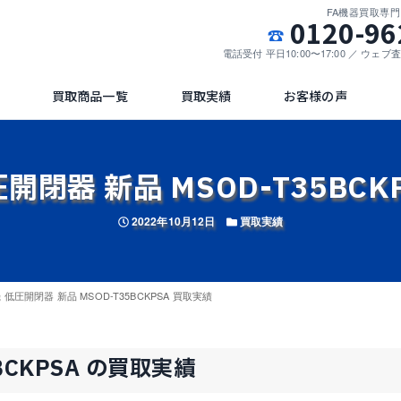
FA機器買取専
0120-96
電話受付 平日10:00〜17:00 ／ ウェ
買取商品一覧
買取実績
お客様の声
開閉器 新品 MSOD-T35BCK
投稿日
カテゴリー
2022年10月12日
買取実績
低圧開閉器 新品 MSOD-T35BCKPSA 買取実績
BCKPSA の買取実績