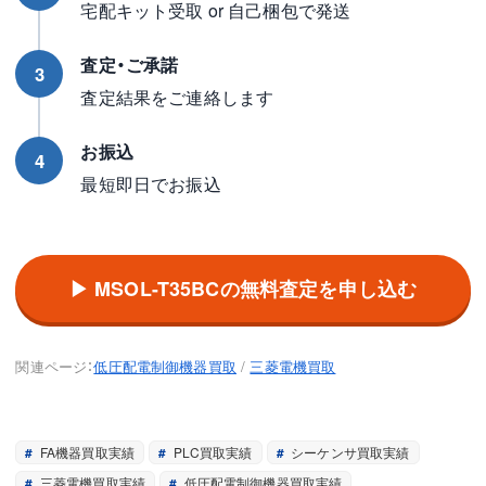
宅配キット受取 or 自己梱包で発送
査定・ご承諾
3
査定結果をご連絡します
お振込
4
最短即日でお振込
▶ MSOL-T35BCの無料査定を申し込む
関連ページ：
低圧配電制御機器買取
/
三菱電機買取
FA機器買取実績
PLC買取実績
シーケンサ買取実績
三菱電機買取実績
低圧配電制御機器買取実績