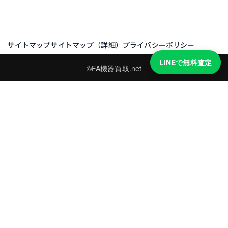
サイトマップ
サイトマップ（詳細）
プライバシーポリシー
LINEで無料査定
©FA機器買取.net
買取実績・買取強化モデルを見る
LINEでかんたん無料査定
型番と写真を送るだけ。査定は無料、キャンセルもできます。
※品物の状態・市場動向により買取をお受けできない場合があります。
友だち追加して査定を依頼
運営：
株式会社グリーク