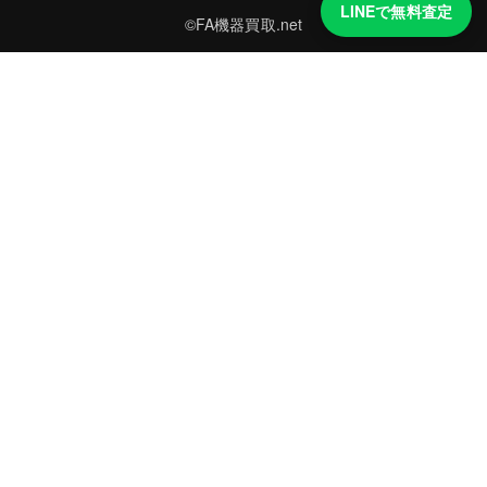
LINEで無料査定
©FA機器買取.net
買取実績・買取強化モデルを見る
LINEでかんたん無料査定
型番と写真を送るだけ。査定は無料、キャンセルもできます。
※品物の状態・市場動向により買取をお受けできない場合があります。
友だち追加して査定を依頼
運営：
株式会社グリーク
運営グループの買取サイト一覧（株式会社グリーク）
買取の知識をもっと知る