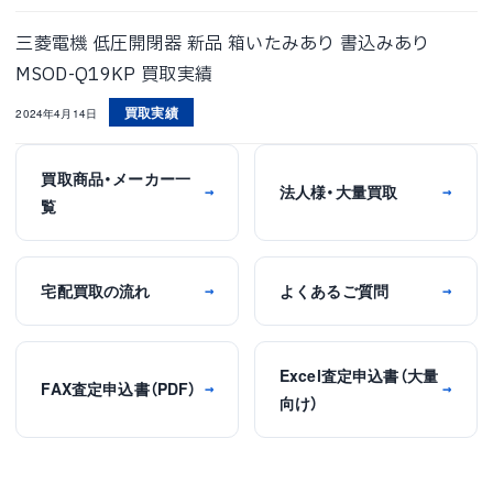
三菱電機 低圧開閉器 新品 箱いたみあり 書込みあり
MSOD-Q19KP 買取実績
買取実績
2024年4月14日
買取商品・メーカー一
法人様・大量買取
→
→
覧
宅配買取の流れ
よくあるご質問
→
→
Excel査定申込書（大量
FAX査定申込書（PDF）
→
→
向け）