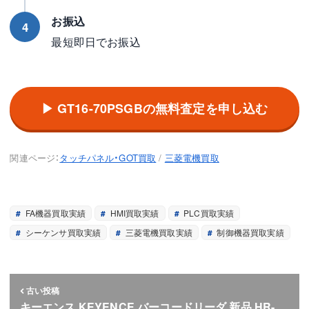
お振込
4
最短即日でお振込
▶ GT16-70PSGBの無料査定を申し込む
関連ページ：
タッチパネル・GOT買取
/
三菱電機買取
FA機器買取実績
HMI買取実績
PLC買取実績
シーケンサ買取実績
三菱電機買取実績
制御機器買取実績
古い投稿
キーエンス KEYENCE バーコードリーダ 新品 HR-