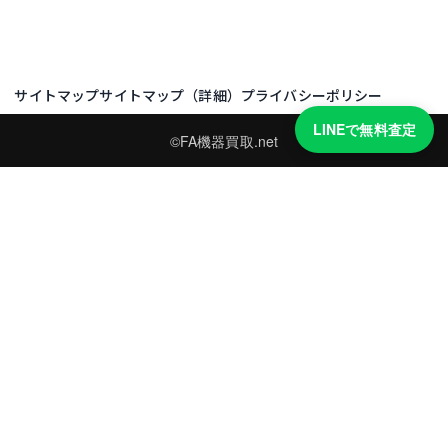
サイトマップ
サイトマップ（詳細）
プライバシーポリシー
LINEで無料査定
©FA機器買取.net
買取実績・買取強化モデルを見る
LINEでかんたん無料査定
型番と写真を送るだけ。査定は無料、キャンセルもできます。
※品物の状態・市場動向により買取をお受けできない場合があります。
友だち追加して査定を依頼
運営：
株式会社グリーク