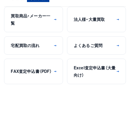
買取商品・メーカー一
法人様・大量買取
→
→
覧
宅配買取の流れ
よくあるご質問
→
→
Excel査定申込書（大量
FAX査定申込書（PDF）
→
→
向け）