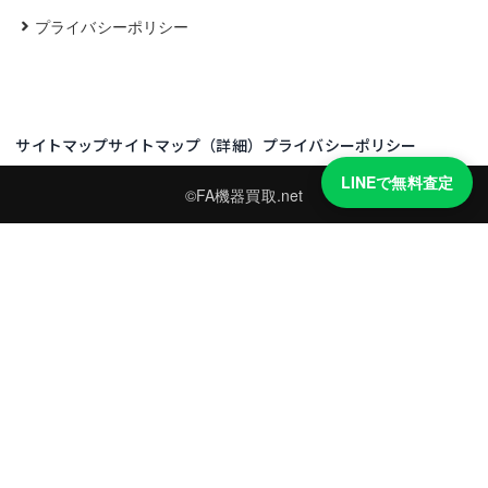
プライバシーポリシー
サイトマップ
サイトマップ（詳細）
プライバシーポリシー
LINEで無料査定
©FA機器買取.net
買取実績・買取強化モデルを見る
LINEでかんたん無料査定
型番と写真を送るだけ。査定は無料、キャンセルもできます。
※品物の状態・市場動向により買取をお受けできない場合があります。
友だち追加して査定を依頼