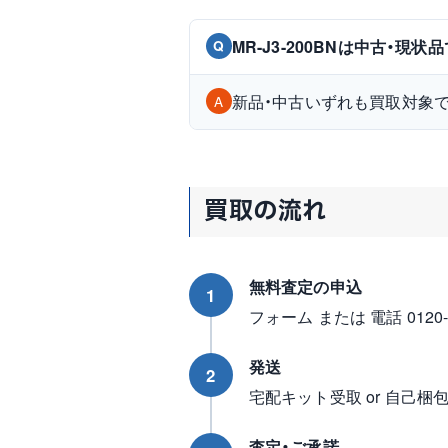
MR-J3-200BNは中古・現
Q
新品・中古いずれも買取対象
A
買取の流れ
無料査定の申込
1
フォーム または 電話 0120-96
発送
2
宅配キット受取 or 自己梱
査定・ご承諾