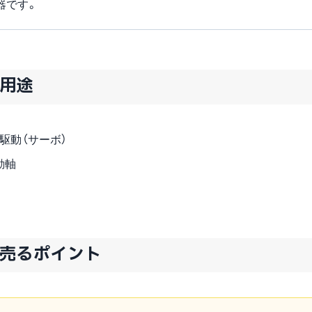
機器です。
な用途
駆動（サーボ）
動軸
高く売るポイント