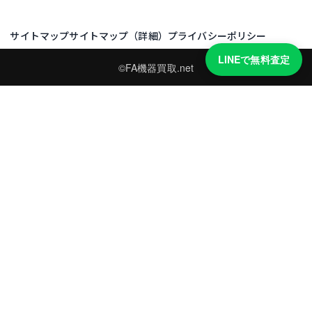
サイトマップ
サイトマップ（詳細）
プライバシーポリシー
LINEで無料査定
©FA機器買取.net
買取実績・買取強化モデルを見る
LINEでかんたん無料査定
型番と写真を送るだけ。査定は無料、キャンセルもできます。
※品物の状態・市場動向により買取をお受けできない場合があります。
友だち追加して査定を依頼
運営：
株式会社グリーク
運営グループの買取サイト一覧（株式会社グリーク）