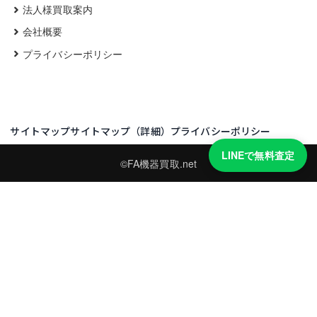
法人様買取案内
会社概要
プライバシーポリシー
サイトマップ
サイトマップ（詳細）
プライバシーポリシー
LINEで無料査定
©FA機器買取.net
買取実績・買取強化モデルを見る
LINEでかんたん無料査定
型番と写真を送るだけ。査定は無料、キャンセルもできます。
※品物の状態・市場動向により買取をお受けできない場合があります。