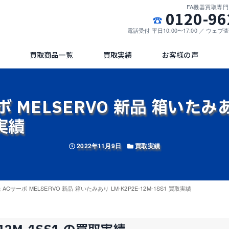
FA機器買取専
0120-96
電話受付 平日10:00〜17:00 ／ ウェ
買取商品一覧
買取実績
お客様の声
 MELSERVO 新品 箱いたみあり
取実績
投稿日
カテゴリー
2022年11月9日
買取実績
ACサーボ MELSERVO 新品 箱いたみあり LM-K2P2E-12M-1SS1 買取実績