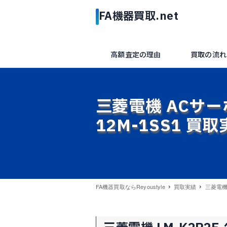
高額査定の理由
買取の流れ
三菱電機 ACサーボ
12M-1SS1 買
FA機器買取ならReyoustyle
買取実績
三菱電機 