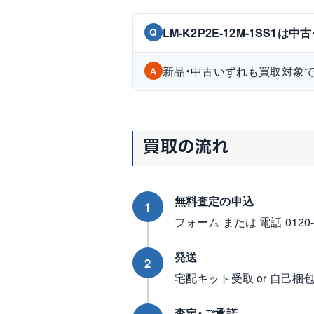
LM-K2P2E-12M-1SS1
Q
新品・中古いずれも買取対象
A
買取の流れ
無料査定の申込
1
フォーム または 電話 0120-96
発送
2
宅配キット受取 or 自己梱
査定・ご承諾