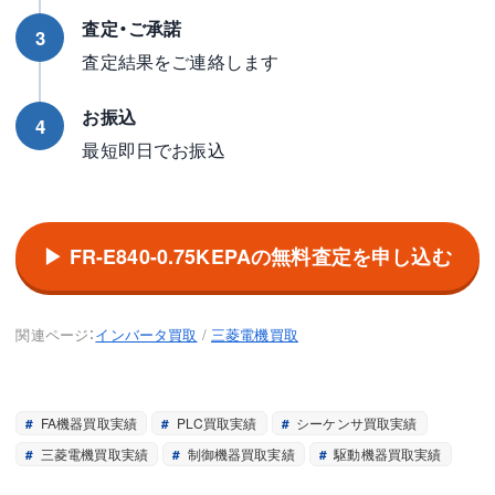
査定・ご承諾
3
査定結果をご連絡します
お振込
4
最短即日でお振込
▶ FR-E840-0.75KEPAの無料査定を申し込む
関連ページ：
インバータ買取
/
三菱電機買取
FA機器買取実績
PLC買取実績
シーケンサ買取実績
三菱電機買取実績
制御機器買取実績
駆動機器買取実績