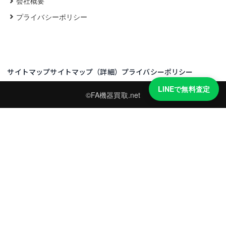
会社概要
プライバシーポリシー
サイトマップ
サイトマップ（詳細）
プライバシーポリシー
LINEで無料査定
©FA機器買取.net
買取実績・買取強化モデルを見る
LINEでかんたん無料査定
型番と写真を送るだけ。査定は無料、キャンセルもできます。
※品物の状態・市場動向により買取をお受けできない場合があります。
友だち追加して査定を依頼