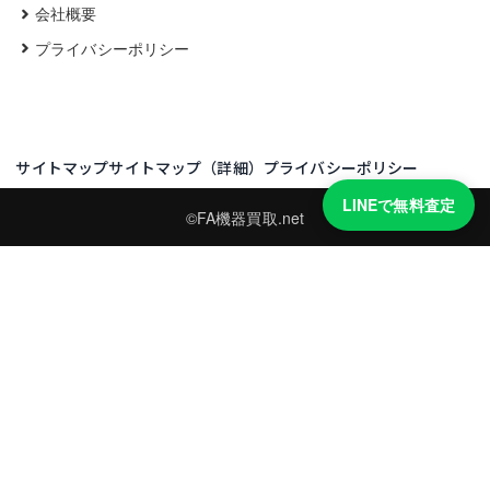
会社概要
プライバシーポリシー
サイトマップ
サイトマップ（詳細）
プライバシーポリシー
LINEで無料査定
©FA機器買取.net
買取実績・買取強化モデルを見る
LINEでかんたん無料査定
型番と写真を送るだけ。査定は無料、キャンセルもできます。
※品物の状態・市場動向により買取をお受けできない場合があります。
友だち追加して査定を依頼