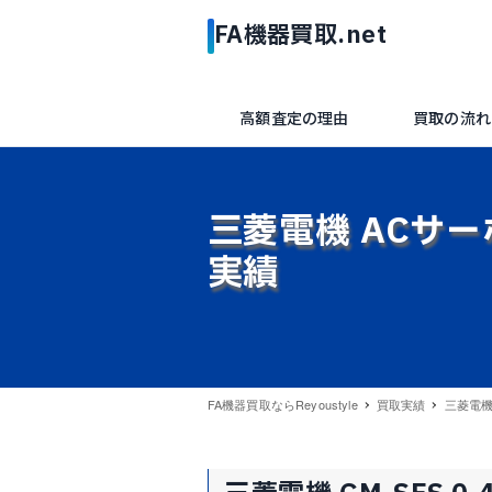
高額査定の理由
買取の流れ
三菱電機 ACサーボ 
実績
FA機器買取ならReyoustyle
買取実績
三菱電機 