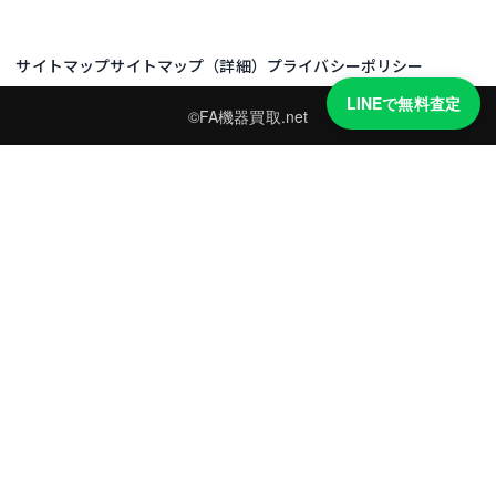
サイトマップ
サイトマップ（詳細）
プライバシーポリシー
LINEで無料査定
©FA機器買取.net
買取実績・買取強化モデルを見る
LINEでかんたん無料査定
型番と写真を送るだけ。査定は無料、キャンセルもできます。
※品物の状態・市場動向により買取をお受けできない場合があります。
友だち追加して査定を依頼
運営：
株式会社グリーク
運営グループの買取サイト一覧（株式会社グリーク）