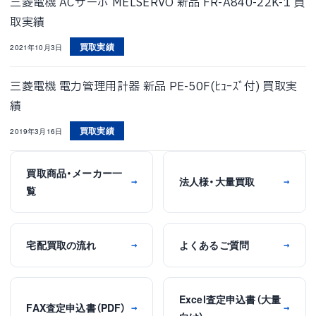
三菱電機 ACサーボ MELSERVO 新品 FR-A840-22K-1 買
取実績
買取実績
2021年10月3日
三菱電機 電力管理用計器 新品 PE-50F(ﾋｭｰｽﾞ付) 買取実
績
買取実績
2019年3月16日
買取商品・メーカー一
法人様・大量買取
→
→
覧
宅配買取の流れ
よくあるご質問
→
→
Excel査定申込書（大量
FAX査定申込書（PDF）
→
→