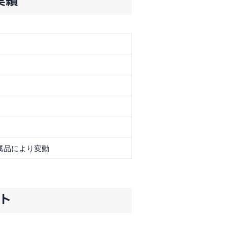
取実績
属品により変動
ント