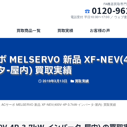
FA機器買取専
0120-96
電話受付 平日10:00〜17:00 ／ ウェ
買取商品一覧
買取実績
お客様の声
MELSERVO 新品 XF-NEV(4
タ-屋内) 買取実績
投稿日
カテゴリー
2019年3月13日
買取実績
ACサーボ MELSERVO 新品 XF-NEV(400V-4P-3.7kW-インバータ-屋内) 買取実績