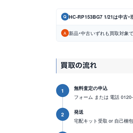
HC-RP153BG7 1/21は
Q
新品・中古いずれも買取対象
A
買取の流れ
無料査定の申込
1
フォーム または 電話 0120-96
発送
2
宅配キット受取 or 自己梱