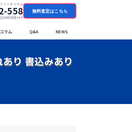
門フリーダイヤル
2-558
無料査定はこちら
ブ査定24時間受付中
コラム
Q&A
NEWS
ごれあり 書込みあり