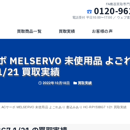
FA機器買取専
0120-96
電話受付 平日10:00〜17:00 ／ ウェ
買取商品一覧
買取実績
お客様の声
ボ MELSERVO 未使用品 よ
 1/21 買取実績
投稿日
カテゴリー
2022年10月18日
買取実績
ACサーボ MELSERVO 未使用品 よごれあり 書込みあり HC-RP153BG7 1/21 買取実績