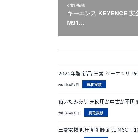
古い投稿
キーエンス KEYENCE 安
M91…
2022年製 新品 三菱 シーケンサ R
買取実績
2023年6月2日
箱いたみあり 未使用か中古か不明 箱開
買取実績
2023年4月23日
三菱電機 低圧開閉器 新品 MSO-T1