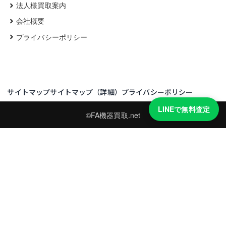
法人様買取案内
会社概要
プライバシーポリシー
サイトマップ
サイトマップ（詳細）
プライバシーポリシー
LINEで無料査定
©FA機器買取.net
買取実績・買取強化モデルを見る
LINEでかんたん無料査定
型番と写真を送るだけ。査定は無料、キャンセルもできます。
※品物の状態・市場動向により買取をお受けできない場合があります。