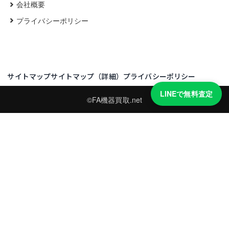
会社概要
プライバシーポリシー
サイトマップ
サイトマップ（詳細）
プライバシーポリシー
LINEで無料査定
©FA機器買取.net
買取実績・買取強化モデルを見る
LINEでかんたん無料査定
型番と写真を送るだけ。査定は無料、キャンセルもできます。
※品物の状態・市場動向により買取をお受けできない場合があります。
友だち追加して査定を依頼