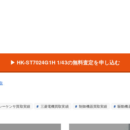
▶ HK-ST7024G1H 1/43の無料査定を申し込む
取
シーケンサ買取実績
三菱電機買取実績
制御機器買取実績
駆動機