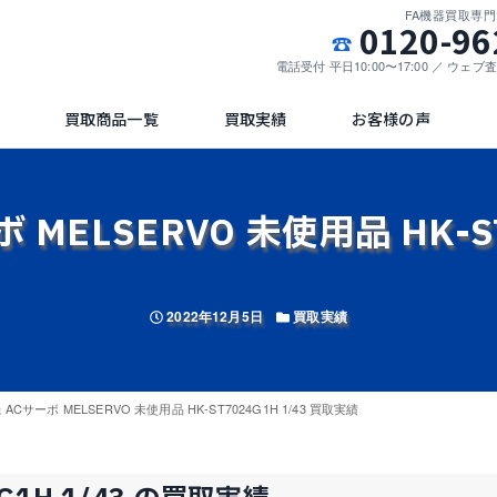
FA機器買取専
0120-96
電話受付 平日10:00〜17:00 ／ ウェ
買取商品一覧
買取実績
お客様の声
MELSERVO 未使用品 HK-ST
投稿日
カテゴリー
2022年12月5日
買取実績
ACサーボ MELSERVO 未使用品 HK-ST7024G1H 1/43 買取実績