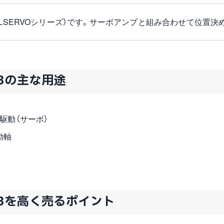
ELSERVOシリーズ）です。サーボアンプと組み合わせて位置決
/43の主な用途
駆動（サーボ）
動軸
1/43を高く売るポイント