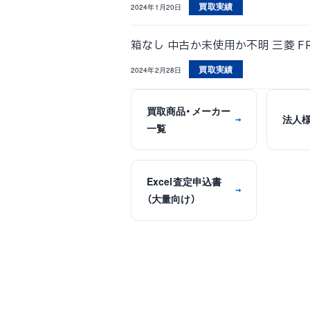
買取実績
2024年1月20日
箱なし 中古か未使用か不明 三菱 FR
買取実績
2024年2月28日
買取商品・メーカー
法人
→
一覧
Excel査定申込書
→
（大量向け）