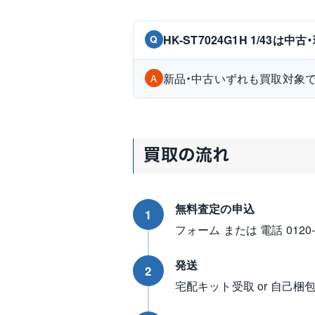
HK-ST7024G1H 1/43
Q
新品・中古いずれも買取対象
A
買取の流れ
無料査定の申込
1
フォーム または 電話 0120-96
発送
2
宅配キット受取 or 自己梱