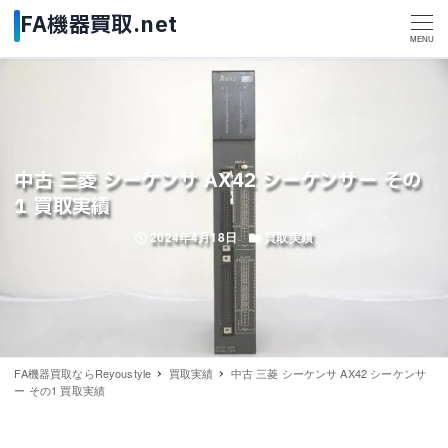
MENU
中古 三菱 シーケンサ AX42 シーケンサー その
1 買取実績
投稿日
カテゴリー
2024年4月18日
買取実績
FA機器買取ならReyoustyle
買取実績
中古 三菱 シーケンサ AX42 シーケンサ
ー その1 買取実績