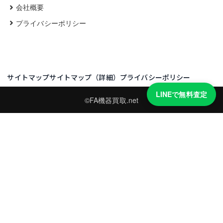
会社概要
プライバシーポリシー
サイトマップ
サイトマップ（詳細）
プライバシーポリシー
LINEで無料査定
©FA機器買取.net
買取実績・買取強化モデルを見る
LINEでかんたん無料査定
型番と写真を送るだけ。査定は無料、キャンセルもできます。
※品物の状態・市場動向により買取をお受けできない場合があります。
友だち追加して査定を依頼