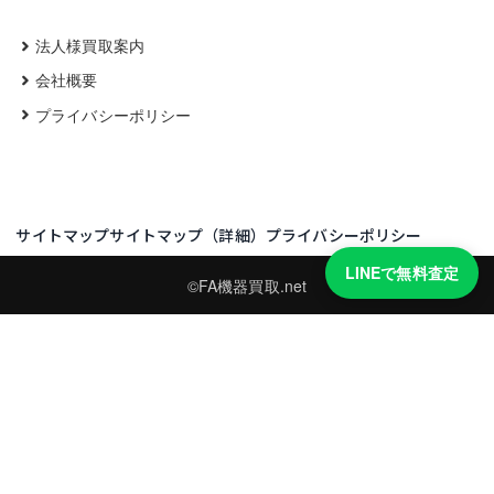
法人様買取案内
会社概要
プライバシーポリシー
サイトマップ
サイトマップ（詳細）
プライバシーポリシー
LINEで無料査定
©FA機器買取.net
買取実績・買取強化モデルを見る
LINEでかんたん無料査定
型番と写真を送るだけ。査定は無料、キャンセルもできます。
※品物の状態・市場動向により買取をお受けできない場合があります。