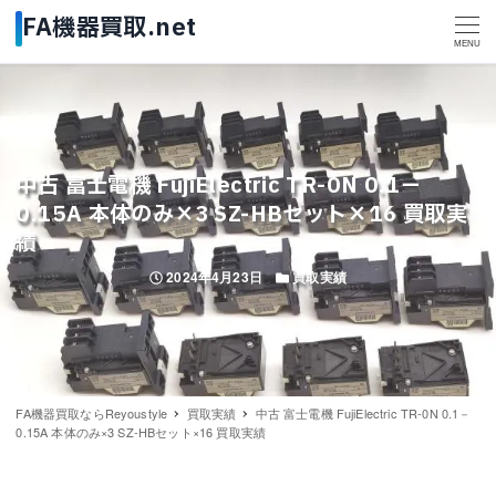
MENU
中古 富士電機 FujiElectric TR-0N 0.1－
0.15A 本体のみ×3 SZ-HBセット×16 買取実
績
投稿日
カテゴリー
2024年4月23日
買取実績
FA機器買取ならReyoustyle
買取実績
中古 富士電機 FujiElectric TR-0N 0.1－
0.15A 本体のみ×3 SZ-HBセット×16 買取実績