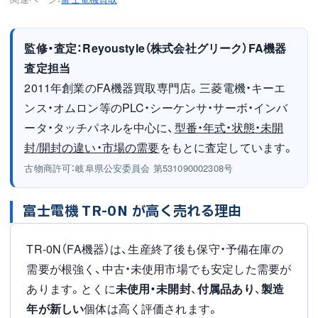
監修・査定：Reyoustyle（株式会社グリーク）FA機器
査定担当
2011年創業のFA機器買取専門店。三菱電機・キーエ
ンス・オムロン等のPLC・シーケンサ・サーボ・インバ
ータ・タッチパネルを中心に、
型番・年式・状態・未開
封/開封の違い・市場の需要
をもとに査定しています。
古物商許可：岐阜県公安委員会 第531090002308号
富士電機 TR-0N が高く売れる理由
TR-0N（FA機器）は、生産終了後も保守・予備在庫の
需要が根強く、中古・未使用市場でも安定した需要が
あります。とくに
未使用・未開封
、
付属品あり
、
製造
年が新しい
個体は高く評価されます。