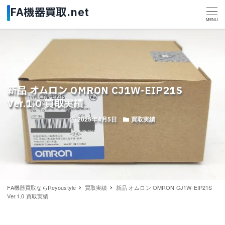
MENU
新品 オムロン OMRON CJ1W-EIP21S
Ver.1.0 買取実績
投稿日
カテゴリー
2025年4月5日
買取実績
FA機器買取ならReyoustyle
買取実績
新品 オムロン OMRON CJ1W-EIP21S
Ver.1.0 買取実績