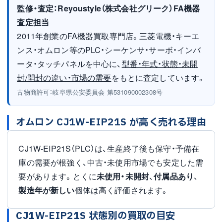
監修・査定：Reyoustyle（株式会社グリーク）FA機器
査定担当
2011年創業のFA機器買取専門店。三菱電機・キーエ
ンス・オムロン等のPLC・シーケンサ・サーボ・インバ
ータ・タッチパネルを中心に、
型番・年式・状態・未開
封/開封の違い・市場の需要
をもとに査定しています。
古物商許可：岐阜県公安委員会 第531090002308号
オムロン CJ1W-EIP21S が高く売れる理由
CJ1W-EIP21S（PLC）は、生産終了後も保守・予備在
庫の需要が根強く、中古・未使用市場でも安定した需
要があります。とくに
未使用・未開封
、
付属品あり
、
製造年が新しい
個体は高く評価されます。
CJ1W-EIP21S 状態別の買取の目安