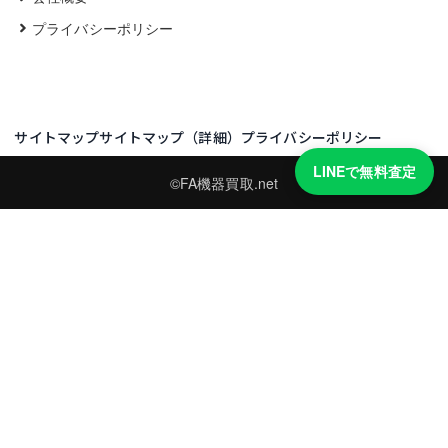
プライバシーポリシー
サイトマップ
サイトマップ（詳細）
プライバシーポリシー
LINEで無料査定
©FA機器買取.net
買取実績・買取強化モデルを見る
LINEでかんたん無料査定
型番と写真を送るだけ。査定は無料、キャンセルもできます。
※品物の状態・市場動向により買取をお受けできない場合があります。
友だち追加して査定を依頼