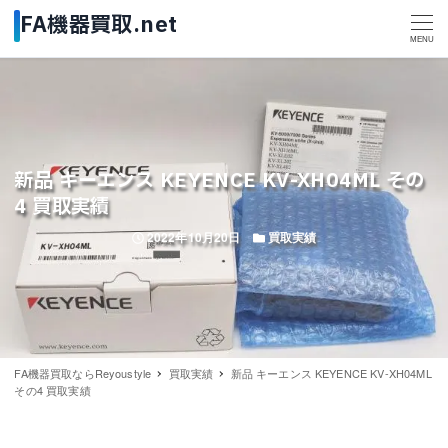
MENU
新品 キーエンス KEYENCE KV-XH04ML その
4 買取実績
投稿日
カテゴリー
2022年10月20日
買取実績
FA機器買取ならReyoustyle
買取実績
新品 キーエンス KEYENCE KV-XH04ML
その4 買取実績