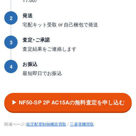
17:00）
発送
2
宅配キット受取 or 自己梱包で発送
査定・ご承諾
3
査定結果をご連絡します
お振込
4
最短即日でお振込
▶ NF50-SP 2P AC15Aの無料査定を申し込む
関連ページ：
低圧配電制御機器買取
/
三菱電機買取