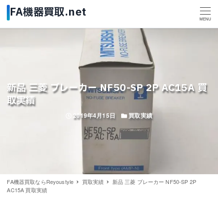
MENU
新品 三菱 ブレーカー NF50-SP 2P AC15A 買
取実績
投稿日
カテゴリー
2019年4月15日
買取実績
FA機器買取ならReyoustyle
買取実績
新品 三菱 ブレーカー NF50-SP 2P
AC15A 買取実績