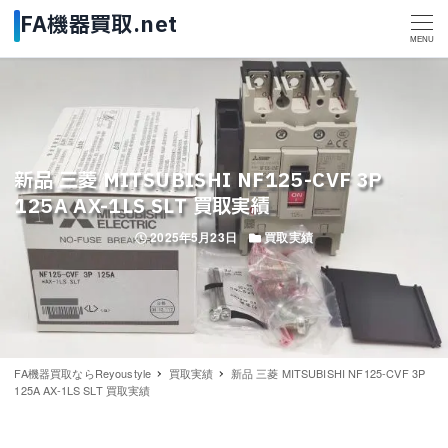
MENU
新品 三菱 MITSUBISHI NF125-CVF 3P
125A AX-1LS SLT 買取実績
投稿日
カテゴリー
2025年5月23日
買取実績
FA機器買取ならReyoustyle
買取実績
新品 三菱 MITSUBISHI NF125-CVF 3P
125A AX-1LS SLT 買取実績