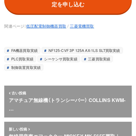
定を申し込む
関連ページ：
低圧配電制御機器買取
/
三菱電機買取
FA機器買取実績
NF125-CVF 3P 125A AX-1LS SLT買取実績
PLC買取実績
シーケンサ買取実績
三菱買取実績
制御装置買取実績
古い投稿
アマチュア無線機（トランシーバー） COLLINS KWM-
…
新しい投稿