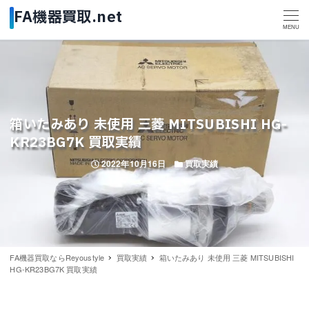
MENU
箱いたみあり 未使用 三菱 MITSUBISHI HG-
KR23BG7K 買取実績
投稿日
カテゴリー
2022年10月16日
買取実績
FA機器買取ならReyoustyle
買取実績
箱いたみあり 未使用 三菱 MITSUBISHI
HG-KR23BG7K 買取実績