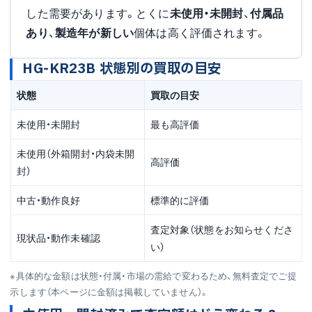
した需要があります。とくに
未使用・未開封
、
付属品
あり
、
製造年が新しい
個体は高く評価されます。
HG-KR23B 状態別の買取の目安
状態
買取の目安
未使用・未開封
最も高評価
未使用（外箱開封・内袋未開
高評価
封）
中古・動作良好
標準的に評価
査定対象（状態をお知らせくださ
現状品・動作未確認
い）
※具体的な金額は状態・付属・市場の需給で変わるため、無料査定でご提
示します（本ページに金額は掲載していません）。