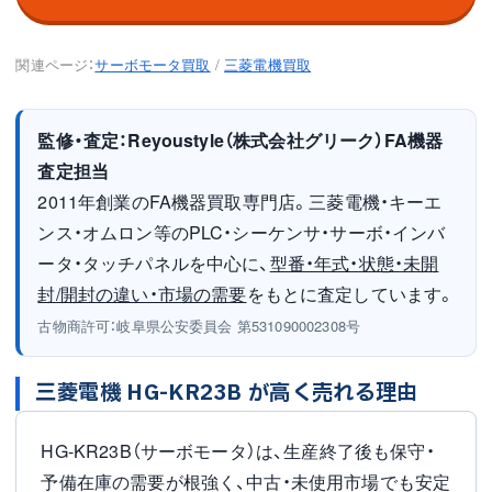
関連ページ：
サーボモータ買取
/
三菱電機買取
監修・査定：Reyoustyle（株式会社グリーク）FA機器
査定担当
2011年創業のFA機器買取専門店。三菱電機・キーエ
ンス・オムロン等のPLC・シーケンサ・サーボ・インバ
ータ・タッチパネルを中心に、
型番・年式・状態・未開
封/開封の違い・市場の需要
をもとに査定しています。
古物商許可：岐阜県公安委員会 第531090002308号
三菱電機 HG-KR23B が高く売れる理由
HG-KR23B（サーボモータ）は、生産終了後も保守・
予備在庫の需要が根強く、中古・未使用市場でも安定