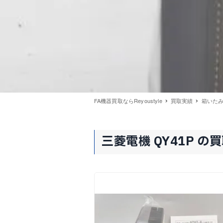
FA機器買取ならReyoustyle
買取実績
箱いたみあ
三菱電機 QY41P の