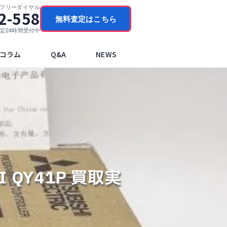
門フリーダイヤル
2-558
無料査定はこちら
ブ査定24時間受付中
コラム
Q&A
NEWS
I QY41P 買取実