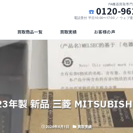
FA機器買取専
0120-96
電話受付 平日10:00〜17:00 ／ ウェ
買取商品一覧
買取実績
お客様の声
3年製 新品 三菱 MITSUBISH
投稿日
カテゴリー
2024年4月1日
買取実績