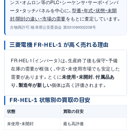
ンス・オムロン等のPLC・シーケンサ・サーボ・インバ
ータ・タッチパネルを中心に、
型番・年式・状態・未開
封/開封の違い・市場の需要
をもとに査定しています。
古物商許可：岐阜県公安委員会 第531090002308号
三菱電機 FR-HEL-1 が高く売れる理由
FR-HEL-1（インバータ）は、生産終了後も保守・予備
在庫の需要が根強く、中古・未使用市場でも安定した
需要があります。とくに
未使用・未開封
、
付属品あ
り
、
製造年が新しい
個体は高く評価されます。
FR-HEL-1 状態別の買取の目安
状態
買取の目安
未使用・未開封
最も高評価