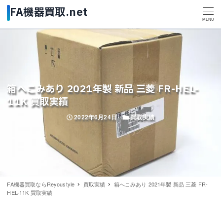
MENU
箱へこみあり 2021年製 新品 三菱 FR-HEL-
11K 買取実績
投稿日
カテゴリー
2022年6月24日
買取実績
FA機器買取ならReyoustyle
買取実績
箱へこみあり 2021年製 新品 三菱 FR-
HEL-11K 買取実績