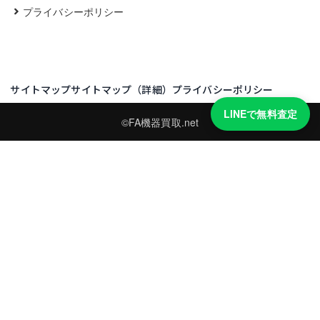
プライバシーポリシー
サイトマップ
サイトマップ（詳細）
プライバシーポリシー
LINEで無料査定
©FA機器買取.net
買取実績・買取強化モデルを見る
LINEでかんたん無料査定
型番と写真を送るだけ。査定は無料、キャンセルもできます。
※品物の状態・市場動向により買取をお受けできない場合があります。
友だち追加して査定を依頼