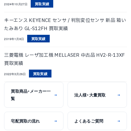
買取実績
2024年10月27日
キーエンス KEYENCE センサ / 判別変位センサ 新品 箱い
たみあり GL-S12FH 買取実績
買取実績
2019年1月8日
三菱電機 レーザ加工機 MELLASER 中古品 HV2-R-13XF
買取実績
買取実績
2022年3月26日
買取商品・メーカー一
法人様・大量買取
→
→
覧
宅配買取の流れ
よくあるご質問
→
→