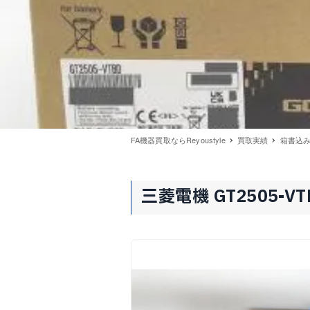
FA機器買取ならReyoustyle
買取実績
箱書込みあ
三菱電機 GT2505-V