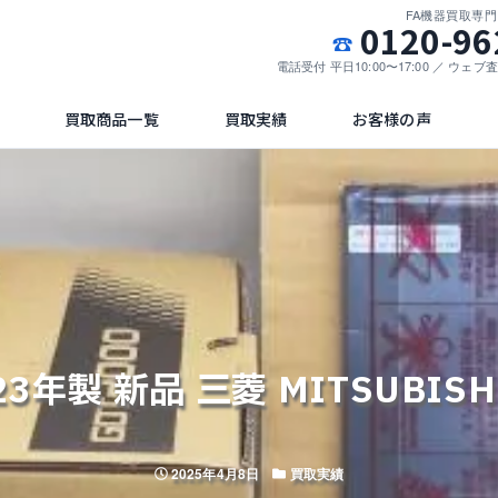
FA機器買取専
0120-96
電話受付 平日10:00〜17:00 ／ ウェ
買取商品一覧
買取実績
お客様の声
年製 新品 三菱 MITSUBISHI
投稿日
カテゴリー
2025年4月8日
買取実績