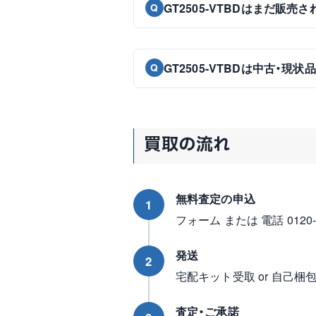
GT2505-VTBDはまだ販売
Q
GT2505-VTBDは中古・現
Q
買取の流れ
無料査定の申込
1
フォーム または 電話 0120-96
発送
2
宅配キット受取 or 自己梱
査定・ご承諾