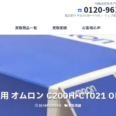
FA機器買取専
0120-96
電話受付 平日10:00〜17:00 ／ ウェ
買取商品一覧
買取実績
お客様の声
 オムロン C200H-CT021 
投稿日
カテゴリー
2019年2月26日
買取実績