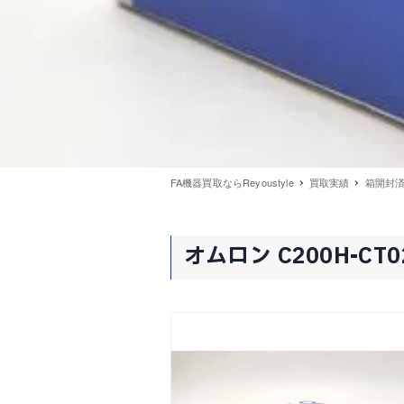
FA機器買取ならReyoustyle
買取実績
箱開封済み
オムロン C200H-CT