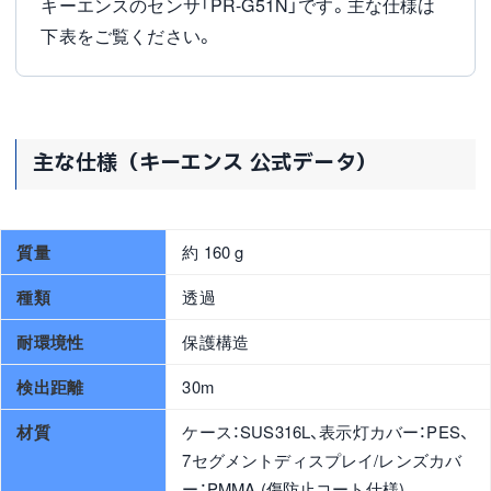
キーエンスのセンサ「PR-G51N」です。主な仕様は
下表をご覧ください。
主な仕様（キーエンス 公式データ）
質量
約 160 g
種類
透過
耐環境性
保護構造
検出距離
30m
材質
ケース：SUS316L、表示灯カバー：PES、
7セグメントディスプレイ/レンズカバ
ー：PMMA (傷防止コート仕様)