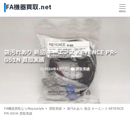
MENU
袋汚れあり 新品 キーエンス KEYENCE PR-
G51N 買取実績
投稿日
カテゴリー
2024年4月7日
買取実績
FA機器買取ならReyoustyle
買取実績
袋汚れあり 新品 キーエンス KEYENCE
PR-G51N 買取実績