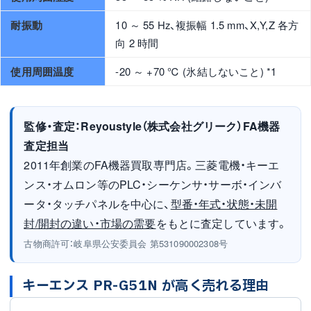
耐振動
10 ～ 55 Hz、複振幅 1.5 mm、X,Y,Z 各方
向 2 時間
使用周囲温度
-20 ～ +70 ℃ (氷結しないこと) *1
監修・査定：Reyoustyle（株式会社グリーク）FA機器
査定担当
2011年創業のFA機器買取専門店。三菱電機・キーエ
ンス・オムロン等のPLC・シーケンサ・サーボ・インバ
ータ・タッチパネルを中心に、
型番・年式・状態・未開
封/開封の違い・市場の需要
をもとに査定しています。
古物商許可：岐阜県公安委員会 第531090002308号
キーエンス PR-G51N が高く売れる理由