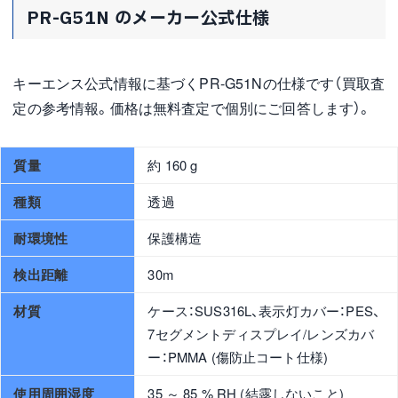
PR-G51N のメーカー公式仕様
キーエンス公式情報に基づくPR-G51Nの仕様です（買取査
定の参考情報。価格は無料査定で個別にご回答します）。
質量
約 160 g
種類
透過
耐環境性
保護構造
検出距離
30m
材質
ケース：SUS316L、表示灯カバー：PES、
7セグメントディスプレイ/レンズカバ
ー：PMMA (傷防止コート仕様)
使用周囲湿度
35 ～ 85 % RH (結露しないこと)