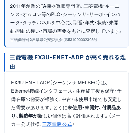
2011年創業のFA機器買取専門店。三菱電機・キーエ
ンス・オムロン等のPLC・シーケンサ・サーボ・インバ
ータ・タッチパネルを中心に、
型番・年式・状態・未開
封/開封の違い・市場の需要
をもとに査定しています。
古物商許可：岐阜県公安委員会 第531090002308号
三菱電機 FX3U-ENET-ADP が高く売れる理
由
FX3U-ENET-ADP（シーケンサ MELSEC）は、
Ethernet接続インタフェース。生産終了後も保守・予
備在庫の需要が根強く、中古・未使用市場でも安定し
た需要があります。とくに
未使用・未開封
、
付属品あ
り
、
製造年が新しい
個体は高く評価されます。（メー
カー公式仕様：
三菱電機 公式
）