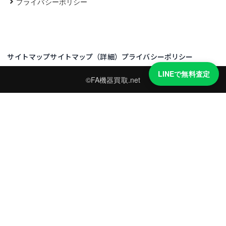
プライバシーポリシー
サイトマップ
サイトマップ（詳細）
プライバシーポリシー
LINEで無料査定
©FA機器買取.net
買取実績・買取強化モデルを見る
LINEでかんたん無料査定
型番と写真を送るだけ。査定は無料、キャンセルもできます。
※品物の状態・市場動向により買取をお受けできない場合があります。
友だち追加して査定を依頼