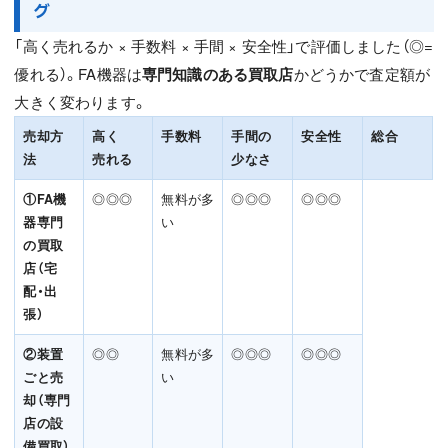
グ
「高く売れるか × 手数料 × 手間 × 安全性」で評価しました（◎=
優れる）。FA機器は
専門知識のある買取店
かどうかで査定額が
大きく変わります。
売却方
高く
手数料
手間の
安全性
総合
法
売れる
少なさ
①FA機
◎◎◎
無料が多
◎◎◎
◎◎◎
器専門
い
の買取
店（宅
配・出
張）
②装置
◎◎
無料が多
◎◎◎
◎◎◎
ごと売
い
却（専門
店の設
備買取）