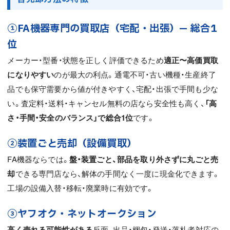
①FA機器専門の買取店（宅配・出張）— 総合1
位
メーカー・型番・状態を正しく評価できるため
適正〜高価買取
になりやすい
のが最大の利点。通電不可・古い機種・生産終了
品でも保守需要から値が付きやすく、宅配・出張で手間も少な
い。査定料・送料・キャンセル無料の店なら安全性も高く、
「高
さ・手間・安全のバランス」で総合1位
です。
②装置ごと売却（設備買取）
FA機器ならでは。
盤・装置ごと、部品を取り外さずに丸ごと売
却
できる専門店なら、解体の手間なく一度に現金化できます。
工場の設備入替・移転・廃業時に有効です。
③ヤフオク・ネットオークション
高く売れる可能性がある
反面、出品・梱包・発送・落札者対応の