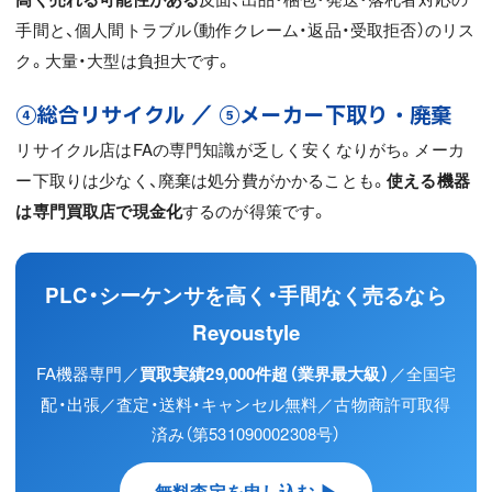
手間と、個人間トラブル（動作クレーム・返品・受取拒否）のリス
ク。大量・大型は負担大です。
④総合リサイクル ／ ⑤メーカー下取り・廃棄
リサイクル店はFAの専門知識が乏しく安くなりがち。メーカ
ー下取りは少なく、廃棄は処分費がかかることも。
使える機器
は専門買取店で現金化
するのが得策です。
PLC・シーケンサを高く・手間なく売るなら
Reyoustyle
FA機器専門／
買取実績29,000件超（業界最大級）
／全国宅
配・出張／査定・送料・キャンセル無料／古物商許可取得
済み（第531090002308号）
無料査定を申し込む ▶