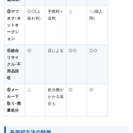
③ヤフ
◎◎(上
手数料＋
△
△(個人
オク・ネ
振れ有)
送料
間)
ットオ
ークシ
ョン
④総合
◎
店による
◎◎
◎◎
リサイ
クル・不
用品回
収
⑤メー
△
処分費が
◎
◎
カー下
かかる場
取り・廃
合も
棄処分
各売却方法の特徴